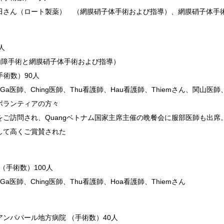
田さん（ロート製薬） （網膜硝子体手術および指導）、網膜硝子体手
人
白内障手術と網膜硝子体手術および指導）
（手術数）90人
Ga医師、Ching医師、Thu看護師、Hau看護師、Thiemさん、関
ボランティアの方々
ご訪問され、Quangベトナム国家主席主催の晩餐会に服部医師も出席
して高くご賞賛された
合病 （手術数）100人
a医師、Ching医師、Thu看護師、Hoa看護師、Thiemさん
ンパパール地方病院 （手術数）40人