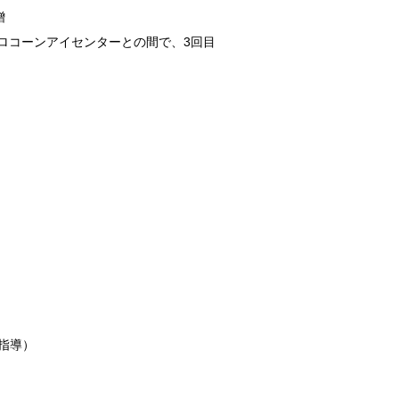
贈
ロコーンアイセンターとの間で、3回目
指導）