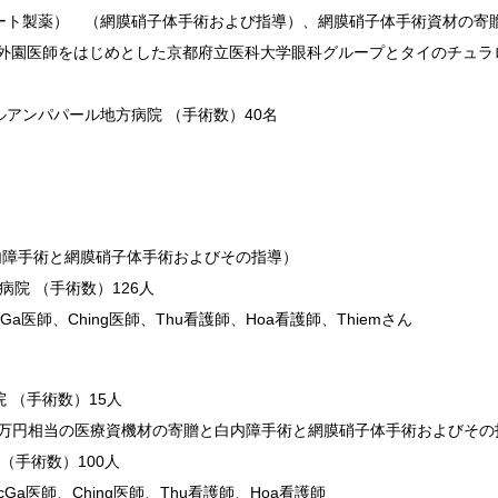
ート製薬） （網膜硝子体手術および指導）、網膜硝子体手術資材の寄
、外園医師をはじめとした京都府立医科大学眼科グループとタイのチュラ
アンパパール地方病院 （手術数）40名
白内障手術と網膜硝子体手術およびその指導）
総合病院 （手術数）126人
a医師、Ching医師、Thu看護師、Hoa看護師、Thiemさん
 （手術数）15人
00万円相当の医療資機材の寄贈と白内障手術と網膜硝子体手術およびその
科病院（手術数）100人
Ga医師、Ching医師、Thu看護師、Hoa看護師