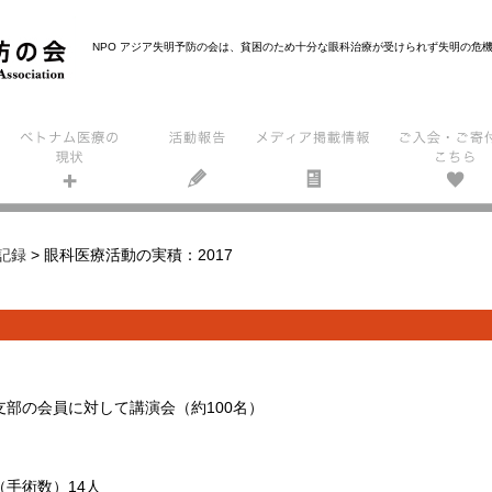
NPO アジア失明予防の会は、貧困のため十分な眼科治療が受けられず失明の危
記録
>
眼科医療活動の実積：2017
部の会員に対して講演会（約100名）
手術数）14人