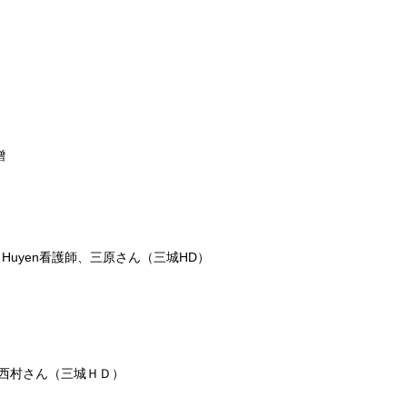
贈
、Huyen看護師、三原さん（三城HD）
ん・西村さん（三城ＨＤ）