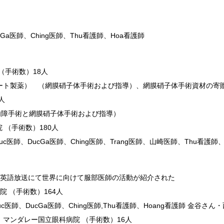
a医師、Ching医師、Thu看護師、Hoa看護師
（手術数）18人
ート製薬） （網膜硝子体手術および指導）、網膜硝子体手術資材の寄
人
白内障手術と網膜硝子体手術および指導）
病院 （手術数）180人
c医師、DucGa医師、Ching医師、Trang医師、山崎医師、Thu看護師
talk」で英語放送にて世界に向けて服部医師の活動が紹介された
合病院 （手術数）164人
c医師、DucGa医師、Ching医師,Thu看護師、Hoang看護師 金谷さ
マンダレー国立眼科病院 （手術数）16人